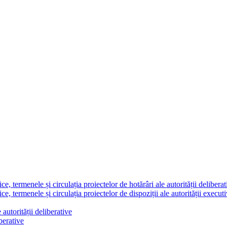
 termenele și circulația proiectelor de hotărâri ale autorității deliberat
 termenele și circulația proiectelor de dispoziții ale autorității execut
autorității deliberative
berative