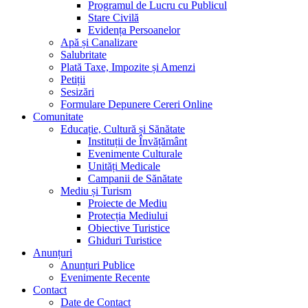
Programul de Lucru cu Publicul
Stare Civilă
Evidența Persoanelor
Apă și Canalizare
Salubritate
Plată Taxe, Impozite și Amenzi
Petiții
Sesizări
Formulare Depunere Cereri Online
Comunitate
Educație, Cultură și Sănătate
Instituții de Învățământ
Evenimente Culturale
Unități Medicale
Campanii de Sănătate
Mediu și Turism
Proiecte de Mediu
Protecția Mediului
Obiective Turistice
Ghiduri Turistice
Anunțuri
Anunțuri Publice
Evenimente Recente
Contact
Date de Contact