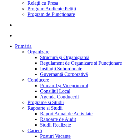
Relații cu Presa
Program Audiențe Petiții
Program de Funcționare
search
account
Primăria
Organizare
Structură și Organigramă
Regulament de Organizare și Funcționare
Instituții Subordonate
Guvernanță Corporativă
Conducere
Primarul și Viceprimarul
Consiliul Local
Agenda Conducerii
Programe si Studii
Rapoarte si Studii
Raport Anual de Activitate
Rapoarte de Audit
Studii Realizate
Carieră
Posturi Vacante