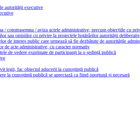
le autorității executive
xecutive
a / constrasemna / aviza actele administrative, precum obiecțiile cu privir
r sau opiniilor cu privire la proiectele hotărârilor autorității deliberativ
lor de interes public care urmează să fie dezbătute de autoritățile admini
lor de acte administrative, cu caracter normativ
ele de vedere exprimate de participanți la o ședință publică
ive
vit legii, fac obiectul aducerii la cunoștință publică
ere la cunoștință publică se apreciază ca fiind oportună și necesară