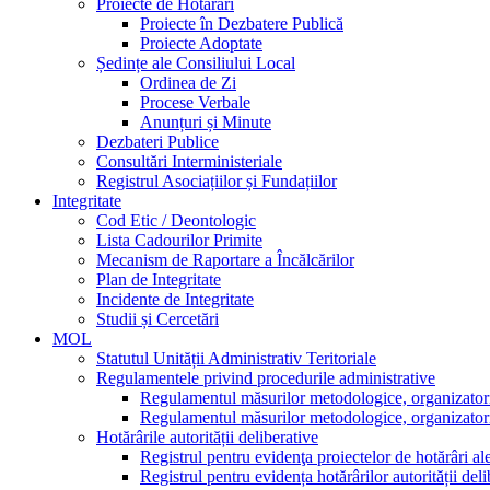
Proiecte de Hotărâri
Proiecte în Dezbatere Publică
Proiecte Adoptate
Ședințe ale Consiliului Local
Ordinea de Zi
Procese Verbale
Anunțuri și Minute
Dezbateri Publice
Consultări Interministeriale
Registrul Asociațiilor și Fundațiilor
Integritate
Cod Etic / Deontologic
Lista Cadourilor Primite
Mecanism de Raportare a Încălcărilor
Plan de Integritate
Incidente de Integritate
Studii și Cercetări
MOL
Statutul Unității Administrativ Teritoriale
Regulamentele privind procedurile administrative
Regulamentul măsurilor metodologice, organizatorice,
Regulamentul măsurilor metodologice, organizatorice,
Hotărârile autorității deliberative
Registrul pentru evidenţa proiectelor de hotărâri ale 
Registrul pentru evidența hotărârilor autorității deli