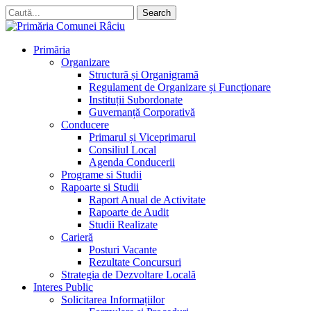
Skip
Search
to
Close
main
Search
content
search
account
Menu
Primăria
Organizare
Structură și Organigramă
Regulament de Organizare și Funcționare
Instituții Subordonate
Guvernanță Corporativă
Conducere
Primarul și Viceprimarul
Consiliul Local
Agenda Conducerii
Programe si Studii
Rapoarte si Studii
Raport Anual de Activitate
Rapoarte de Audit
Studii Realizate
Carieră
Posturi Vacante
Rezultate Concursuri
Strategia de Dezvoltare Locală
Interes Public
Solicitarea Informațiilor