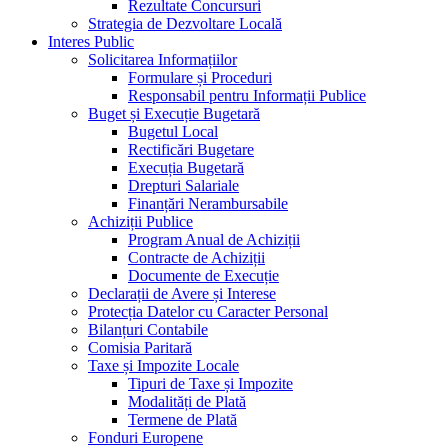
Rezultate Concursuri
Strategia de Dezvoltare Locală
Interes Public
Solicitarea Informațiilor
Formulare și Proceduri
Responsabil pentru Informații Publice
Buget și Execuție Bugetară
Bugetul Local
Rectificări Bugetare
Execuția Bugetară
Drepturi Salariale
Finanțări Nerambursabile
Achiziții Publice
Program Anual de Achiziții
Contracte de Achiziții
Documente de Execuție
Declarații de Avere și Interese
Protecția Datelor cu Caracter Personal
Bilanțuri Contabile
Comisia Paritară
Taxe și Impozite Locale
Tipuri de Taxe și Impozite
Modalități de Plată
Termene de Plată
Fonduri Europene