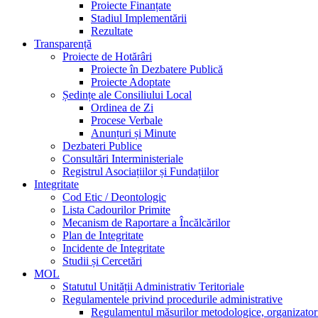
Proiecte Finanțate
Stadiul Implementării
Rezultate
Transparență
Proiecte de Hotărâri
Proiecte în Dezbatere Publică
Proiecte Adoptate
Ședințe ale Consiliului Local
Ordinea de Zi
Procese Verbale
Anunțuri și Minute
Dezbateri Publice
Consultări Interministeriale
Registrul Asociațiilor și Fundațiilor
Integritate
Cod Etic / Deontologic
Lista Cadourilor Primite
Mecanism de Raportare a Încălcărilor
Plan de Integritate
Incidente de Integritate
Studii și Cercetări
MOL
Statutul Unității Administrativ Teritoriale
Regulamentele privind procedurile administrative
Regulamentul măsurilor metodologice, organizatorice,