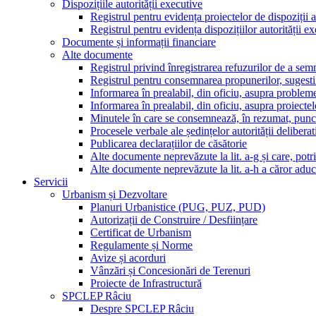
Dispozițiile autorității executive
Registrul pentru evidența proiectelor de dispoziții a
Registrul pentru evidența dispozițiilor autorității e
Documente și informații financiare
Alte documente
Registrul privind înregistrarea refuzurilor de a semn
Registrul pentru consemnarea propunerilor, sugestiilo
Informarea în prealabil, din oficiu, asupra probleme
Informarea în prealabil, din oficiu, asupra proiecte
Minutele în care se consemnează, în rezumat, punct
Procesele verbale ale ședințelor autorității deliberat
Publicarea declarațiilor de căsătorie
Alte documente neprevăzute la lit. a-g și care, potri
Alte documente neprevăzute la lit. a-h a căror aduc
Servicii
Urbanism și Dezvoltare
Planuri Urbanistice (PUG, PUZ, PUD)
Autorizații de Construire / Desființare
Certificat de Urbanism
Regulamente și Norme
Avize și acorduri
Vânzări și Concesionări de Terenuri
Proiecte de Infrastructură
SPCLEP Râciu
Despre SPCLEP Râciu