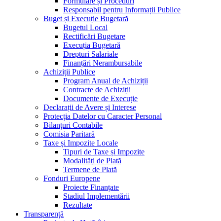
Formulare și Proceduri
Responsabil pentru Informații Publice
Buget și Execuție Bugetară
Bugetul Local
Rectificări Bugetare
Execuția Bugetară
Drepturi Salariale
Finanțări Nerambursabile
Achiziții Publice
Program Anual de Achiziții
Contracte de Achiziții
Documente de Execuție
Declarații de Avere și Interese
Protecția Datelor cu Caracter Personal
Bilanțuri Contabile
Comisia Paritară
Taxe și Impozite Locale
Tipuri de Taxe și Impozite
Modalități de Plată
Termene de Plată
Fonduri Europene
Proiecte Finanțate
Stadiul Implementării
Rezultate
Transparență