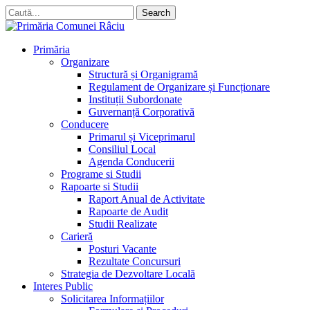
Skip
Search
to
Close
main
Search
content
search
account
Menu
Primăria
Organizare
Structură și Organigramă
Regulament de Organizare și Funcționare
Instituții Subordonate
Guvernanță Corporativă
Conducere
Primarul și Viceprimarul
Consiliul Local
Agenda Conducerii
Programe si Studii
Rapoarte si Studii
Raport Anual de Activitate
Rapoarte de Audit
Studii Realizate
Carieră
Posturi Vacante
Rezultate Concursuri
Strategia de Dezvoltare Locală
Interes Public
Solicitarea Informațiilor