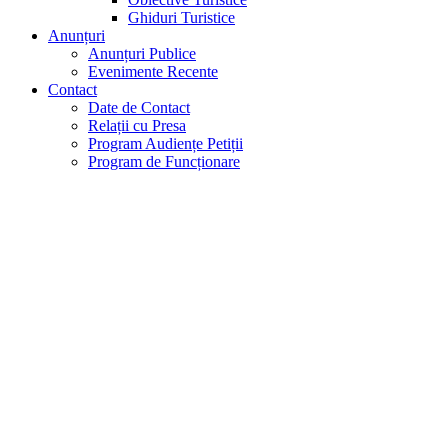
Ghiduri Turistice
Anunțuri
Anunțuri Publice
Evenimente Recente
Contact
Date de Contact
Relații cu Presa
Program Audiențe Petiții
Program de Funcționare
Stadiul Implementării