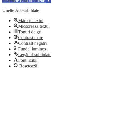
Deschide bara de unelte
Unelte Accesibilitate
Mărește textul
Micșorează textul
Tonuri de gri
Contrast mare
Contrast negativ
Fundal luminos
Legături subliniate
Font lizibil
Resetează