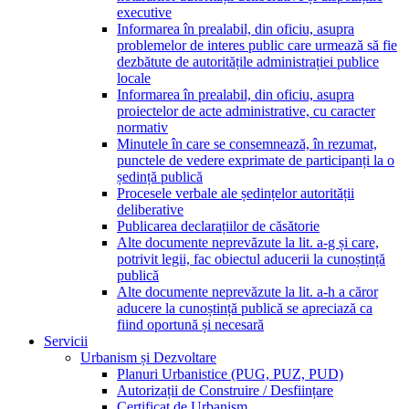
executive
Informarea în prealabil, din oficiu, asupra
problemelor de interes public care urmează să fie
dezbătute de autoritățile administrației publice
locale
Informarea în prealabil, din oficiu, asupra
proiectelor de acte administrative, cu caracter
normativ
Minutele în care se consemnează, în rezumat,
punctele de vedere exprimate de participanți la o
ședință publică
Procesele verbale ale ședințelor autorității
deliberative
Publicarea declarațiilor de căsătorie
Alte documente neprevăzute la lit. a-g și care,
potrivit legii, fac obiectul aducerii la cunoștință
publică
Alte documente neprevăzute la lit. a-h a căror
aducere la cunoștință publică se apreciază ca
fiind oportună și necesară
Servicii
Urbanism și Dezvoltare
Planuri Urbanistice (PUG, PUZ, PUD)
Autorizații de Construire / Desființare
Certificat de Urbanism