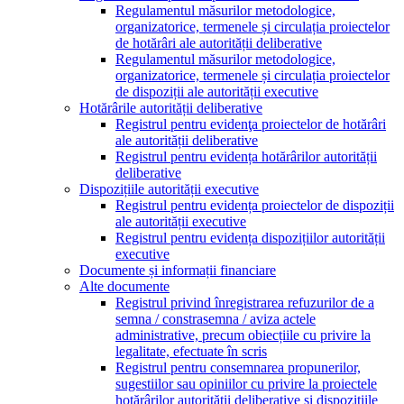
Regulamentul măsurilor metodologice,
organizatorice, termenele și circulația proiectelor
de hotărâri ale autorității deliberative
Regulamentul măsurilor metodologice,
organizatorice, termenele și circulația proiectelor
de dispoziții ale autorității executive
Hotărârile autorității deliberative
Registrul pentru evidenţa proiectelor de hotărâri
ale autorității deliberative
Registrul pentru evidența hotărârilor autorității
deliberative
Dispozițiile autorității executive
Registrul pentru evidența proiectelor de dispoziții
ale autorității executive
Registrul pentru evidența dispozițiilor autorității
executive
Documente și informații financiare
Alte documente
Registrul privind înregistrarea refuzurilor de a
semna / constrasemna / aviza actele
administrative, precum obiecțiile cu privire la
legalitate, efectuate în scris
Registrul pentru consemnarea propunerilor,
sugestiilor sau opiniilor cu privire la proiectele
hotărârilor autorității deliberative și dispozițiile