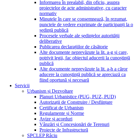
Informarea în prealabil, din oficiu, asupra
proiectelor de acte administrative, cu caracter
normativ
Minutele în care se consemnează, în rezumat,
punctele de vedere exprimate de participanți la o
ședință publică
Procesele verbale ale ședințelor autorității
deliberative
Publicarea declarațiilor de căsătorie
Alte documente neprevăzute la lit. a-g și care,
potrivit legii, fac obiectul aducerii la cunoștință
publică
Alte documente neprevăzute la lit. a-h a căror
aducere la cunoștință publică se apreciază ca
fiind oportună și necesară
Servicii
Urbanism și Dezvoltare
Planuri Urbanistice (PUG, PUZ, PUD)
Autorizații de Construire / Desființare
Certificat de Urbanism
Regulamente și Norme
Avize și acorduri
Vânzări și Concesionări de Terenuri
Proiecte de Infrastructură
SPCLEP Râciu