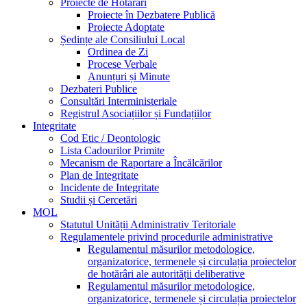
Proiecte de Hotărâri
Proiecte în Dezbatere Publică
Proiecte Adoptate
Ședințe ale Consiliului Local
Ordinea de Zi
Procese Verbale
Anunțuri și Minute
Dezbateri Publice
Consultări Interministeriale
Registrul Asociațiilor și Fundațiilor
Integritate
Cod Etic / Deontologic
Lista Cadourilor Primite
Mecanism de Raportare a Încălcărilor
Plan de Integritate
Incidente de Integritate
Studii și Cercetări
MOL
Statutul Unității Administrativ Teritoriale
Regulamentele privind procedurile administrative
Regulamentul măsurilor metodologice,
organizatorice, termenele și circulația proiectelor
de hotărâri ale autorității deliberative
Regulamentul măsurilor metodologice,
organizatorice, termenele și circulația proiectelor