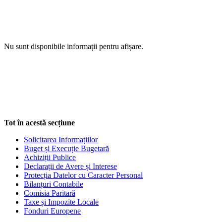
Nu sunt disponibile informații pentru afișare.
Tot în acestă secțiune
Solicitarea Informațiilor
Buget și Execuție Bugetară
Achiziții Publice
Declarații de Avere și Interese
Protecția Datelor cu Caracter Personal
Bilanțuri Contabile
Comisia Paritară
Taxe și Impozite Locale
Fonduri Europene