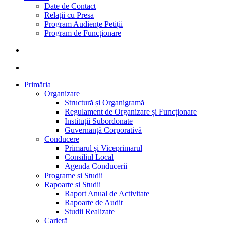
Date de Contact
Relații cu Presa
Program Audiențe Petiții
Program de Funcționare
search
account
Primăria
Organizare
Structură și Organigramă
Regulament de Organizare și Funcționare
Instituții Subordonate
Guvernanță Corporativă
Conducere
Primarul și Viceprimarul
Consiliul Local
Agenda Conducerii
Programe si Studii
Rapoarte si Studii
Raport Anual de Activitate
Rapoarte de Audit
Studii Realizate
Carieră