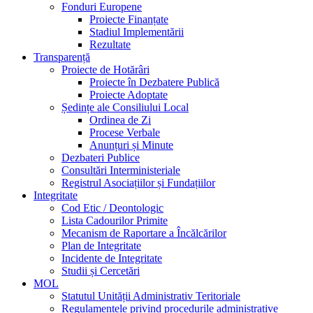
Fonduri Europene
Proiecte Finanțate
Stadiul Implementării
Rezultate
Transparență
Proiecte de Hotărâri
Proiecte în Dezbatere Publică
Proiecte Adoptate
Ședințe ale Consiliului Local
Ordinea de Zi
Procese Verbale
Anunțuri și Minute
Dezbateri Publice
Consultări Interministeriale
Registrul Asociațiilor și Fundațiilor
Integritate
Cod Etic / Deontologic
Lista Cadourilor Primite
Mecanism de Raportare a Încălcărilor
Plan de Integritate
Incidente de Integritate
Studii și Cercetări
MOL
Statutul Unității Administrativ Teritoriale
Regulamentele privind procedurile administrative