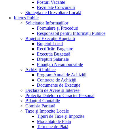
Posturi Vacante
Rezultate Concursuri
Strategia de Dezvoltare Locală
Interes Public
Solicitarea Informațiilor
Formulare și Proceduri
Responsabil pentru Informații Publice
Buget și Execuție Bugetară
Bugetul Local
Rectificări Bugetare
Execuția Bugetară
Drepturi Salariale
Finanțări Nerambursabile
Achiziții Publice
Program Anual de Achiziții
Contracte de Achiziții
Documente de Execuție
Declarații de Avere și Interese
Protecția Datelor cu Caracter Personal
Bilanțuri Contabile
Comisia Paritară
Taxe și Impozite Locale
Tipuri de Taxe și Impozite
Modalități de Plată
Termene de Plată