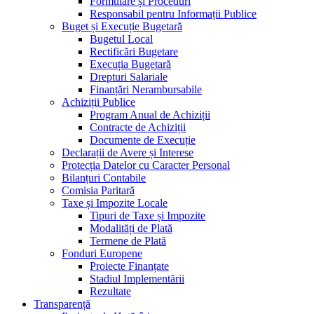
Formulare și Proceduri
Responsabil pentru Informații Publice
Buget și Execuție Bugetară
Bugetul Local
Rectificări Bugetare
Execuția Bugetară
Drepturi Salariale
Finanțări Nerambursabile
Achiziții Publice
Program Anual de Achiziții
Contracte de Achiziții
Documente de Execuție
Declarații de Avere și Interese
Protecția Datelor cu Caracter Personal
Bilanțuri Contabile
Comisia Paritară
Taxe și Impozite Locale
Tipuri de Taxe și Impozite
Modalități de Plată
Termene de Plată
Fonduri Europene
Proiecte Finanțate
Stadiul Implementării
Rezultate
Transparență