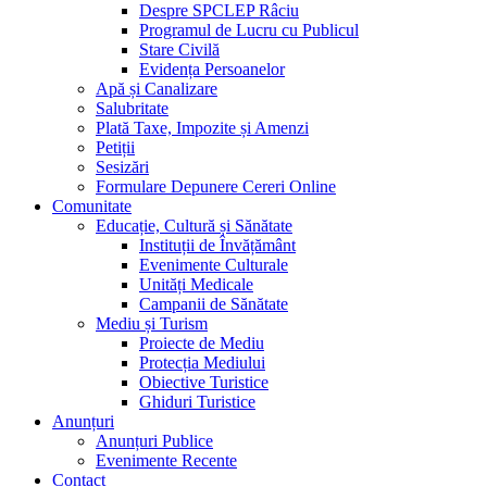
Despre SPCLEP Râciu
Programul de Lucru cu Publicul
Stare Civilă
Evidența Persoanelor
Apă și Canalizare
Salubritate
Plată Taxe, Impozite și Amenzi
Petiții
Sesizări
Formulare Depunere Cereri Online
Comunitate
Educație, Cultură și Sănătate
Instituții de Învățământ
Evenimente Culturale
Unități Medicale
Campanii de Sănătate
Mediu și Turism
Proiecte de Mediu
Protecția Mediului
Obiective Turistice
Ghiduri Turistice
Anunțuri
Anunțuri Publice
Evenimente Recente
Contact