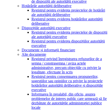
de dispoziții ale autorității executive
Hotărârile autorității deliberative
Registrul pentru evidenţa proiectelor de hotărâri
ale autorității deliberative
Registrul pentru evidența hotărârilor autorității
deliberative
Dispozițiile autorității executive
Registrul pentru evidența proiectelor de dispoziții
ale autorității executive
Registrul pentru evidența dispozițiilor autorității
executive
Documente și informații financiare
Alte documente
Registrul privind înregistrarea refuzurilor de a
semna / constrasemna / aviza actele
administrative, precum obiecțiile cu privire la
legalitate, efectuate în scris
Registrul pentru consemnarea propunerilor,
sugestiilor sau opiniilor cu privire la proiectele
hotărârilor autorității deliberative și dispozițiile
executive
Informarea în prealabil, din oficiu, asupra
problemelor de interes public care urmează să fie
dezbătute de autoritățile administrației publice
locale