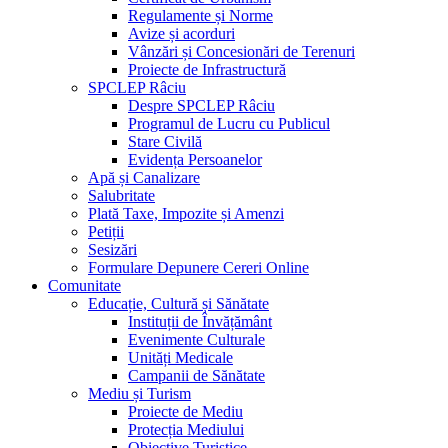
Regulamente și Norme
Avize și acorduri
Vânzări și Concesionări de Terenuri
Proiecte de Infrastructură
SPCLEP Râciu
Despre SPCLEP Râciu
Programul de Lucru cu Publicul
Stare Civilă
Evidența Persoanelor
Apă și Canalizare
Salubritate
Plată Taxe, Impozite și Amenzi
Petiții
Sesizări
Formulare Depunere Cereri Online
Comunitate
Educație, Cultură și Sănătate
Instituții de Învățământ
Evenimente Culturale
Unități Medicale
Campanii de Sănătate
Mediu și Turism
Proiecte de Mediu
Protecția Mediului
Obiective Turistice