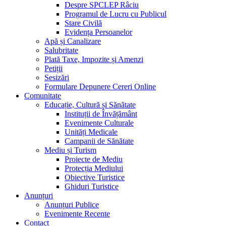
Despre SPCLEP Râciu
Programul de Lucru cu Publicul
Stare Civilă
Evidența Persoanelor
Apă și Canalizare
Salubritate
Plată Taxe, Impozite și Amenzi
Petiții
Sesizări
Formulare Depunere Cereri Online
Comunitate
Educație, Cultură și Sănătate
Instituții de Învățământ
Evenimente Culturale
Unități Medicale
Campanii de Sănătate
Mediu și Turism
Proiecte de Mediu
Protecția Mediului
Obiective Turistice
Ghiduri Turistice
Anunțuri
Anunțuri Publice
Evenimente Recente
Contact