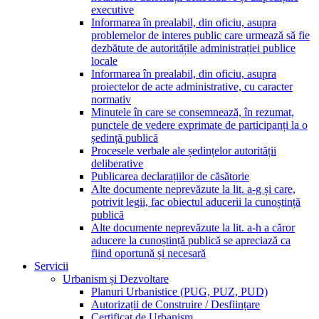
executive
Informarea în prealabil, din oficiu, asupra
problemelor de interes public care urmează să fie
dezbătute de autoritățile administrației publice
locale
Informarea în prealabil, din oficiu, asupra
proiectelor de acte administrative, cu caracter
normativ
Minutele în care se consemnează, în rezumat,
punctele de vedere exprimate de participanți la o
ședință publică
Procesele verbale ale ședințelor autorității
deliberative
Publicarea declarațiilor de căsătorie
Alte documente neprevăzute la lit. a-g și care,
potrivit legii, fac obiectul aducerii la cunoștință
publică
Alte documente neprevăzute la lit. a-h a căror
aducere la cunoștință publică se apreciază ca
fiind oportună și necesară
Servicii
Urbanism și Dezvoltare
Planuri Urbanistice (PUG, PUZ, PUD)
Autorizații de Construire / Desființare
Certificat de Urbanism