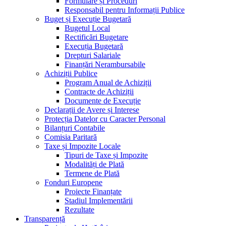
Formulare și Proceduri
Responsabil pentru Informații Publice
Buget și Execuție Bugetară
Bugetul Local
Rectificări Bugetare
Execuția Bugetară
Drepturi Salariale
Finanțări Nerambursabile
Achiziții Publice
Program Anual de Achiziții
Contracte de Achiziții
Documente de Execuție
Declarații de Avere și Interese
Protecția Datelor cu Caracter Personal
Bilanțuri Contabile
Comisia Paritară
Taxe și Impozite Locale
Tipuri de Taxe și Impozite
Modalități de Plată
Termene de Plată
Fonduri Europene
Proiecte Finanțate
Stadiul Implementării
Rezultate
Transparență