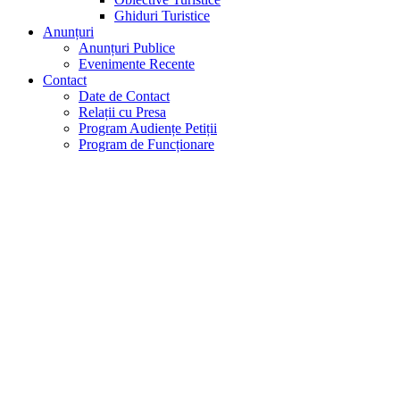
Ghiduri Turistice
Anunțuri
Anunțuri Publice
Evenimente Recente
Contact
Date de Contact
Relații cu Presa
Program Audiențe Petiții
Program de Funcționare
Alte documente neprevăzute
la lit. a-g și care, potrivit legii,
fac obiectul aducerii la
cunoștință publică