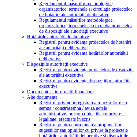
Regulamentul măsurilor metodologice,
organizatorice, termenele și circulația proiectelor
de hotărâri ale autorității deliberative
Regulamentul măsurilor metodologice,
organizatorice, termenele și circulația proiectelor
de dispoziții ale autorității executive
Hotărârile autorității deliberative
Registrul pentru evidenţa proiectelor de hotărâri
ale autorității deliberative
Registrul pentru evidența hotărârilor autorității
deliberative
Dispozițiile autorității executive
Registrul pentru evidența proiectelor de dispoziții
ale autorității executive
Registrul pentru evidența dispozițiilor autorității
executive
Documente și informații financiare
Alte documente
Registrul privind înregistrarea refuzurilor de a
semna / constrasemna / aviza actele
administrative, precum obiecțiile cu privire la
legalitate, efectuate în scris
Registrul pentru consemnarea propunerilor,
sugestiilor sau opiniilor cu privire la proiectele
hotărârilor autorității deliberative și dispozițiile