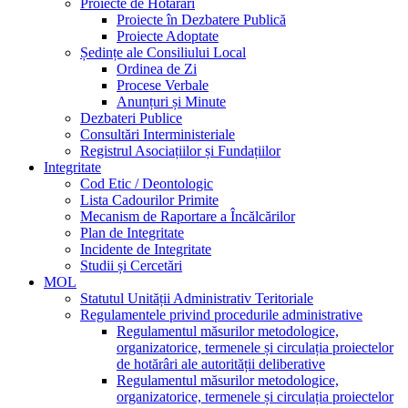
Proiecte de Hotărâri
Proiecte în Dezbatere Publică
Proiecte Adoptate
Ședințe ale Consiliului Local
Ordinea de Zi
Procese Verbale
Anunțuri și Minute
Dezbateri Publice
Consultări Interministeriale
Registrul Asociațiilor și Fundațiilor
Integritate
Cod Etic / Deontologic
Lista Cadourilor Primite
Mecanism de Raportare a Încălcărilor
Plan de Integritate
Incidente de Integritate
Studii și Cercetări
MOL
Statutul Unității Administrativ Teritoriale
Regulamentele privind procedurile administrative
Regulamentul măsurilor metodologice,
organizatorice, termenele și circulația proiectelor
de hotărâri ale autorității deliberative
Regulamentul măsurilor metodologice,
organizatorice, termenele și circulația proiectelor