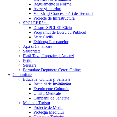
Regulamente și Norme
Avize și acorduri
Vânzări și Concesionări de Terenuri
Proiecte de Infrastructură
SPCLEP Râciu
Despre SPCLEP Râciu
Programul de Lucru cu Publicul
Stare Civilă
Evidența Persoanelor
Apă și Canalizare
Salubritate
Plată Taxe, Impozite și Amenzi
Petiții
Sesizări
Formulare Depunere Cereri Online
Comunitate
Educație, Cultură și Sănătate
Instituții de Învățământ
Evenimente Culturale
Unități Medicale
Campanii de Sănătate
Mediu și Turism
Proiecte de Mediu
Protecția Mediului
Obiective Turistice