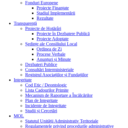
Fonduri Europene
Proiecte Finanțate
Stadiul Implementării
Rezultate
Transparență
Proiecte de Hotărâri
Proiecte în Dezbatere Publică
Proiecte Adoptate
Ședințe ale Consiliului Local
Ordinea de Zi
Procese Verbale
Anunțuri și Minute
Dezbateri Publice
Consultări Interministeriale
Registrul Asociațiilor și Fundațiilor
Integritate
Cod Etic / Deontologic
Lista Cadourilor Primite
Mecanism de Raportare a Încălcărilor
Plan de Integritate
Incidente de Integritate
Studii și Cercetări
MOL
Statutul Unității Administrativ Teritoriale
Regulamentele privind procedurile administrative