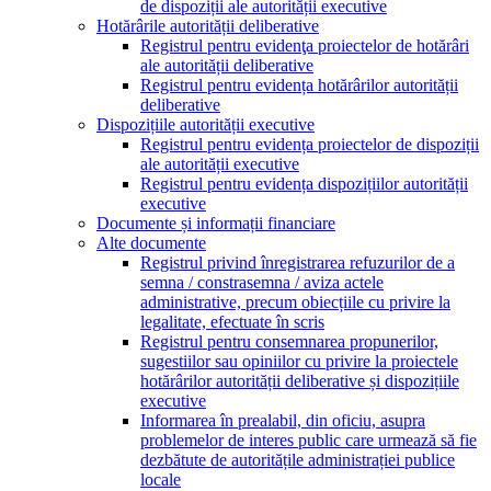
de dispoziții ale autorității executive
Hotărârile autorității deliberative
Registrul pentru evidenţa proiectelor de hotărâri
ale autorității deliberative
Registrul pentru evidența hotărârilor autorității
deliberative
Dispozițiile autorității executive
Registrul pentru evidența proiectelor de dispoziții
ale autorității executive
Registrul pentru evidența dispozițiilor autorității
executive
Documente și informații financiare
Alte documente
Registrul privind înregistrarea refuzurilor de a
semna / constrasemna / aviza actele
administrative, precum obiecțiile cu privire la
legalitate, efectuate în scris
Registrul pentru consemnarea propunerilor,
sugestiilor sau opiniilor cu privire la proiectele
hotărârilor autorității deliberative și dispozițiile
executive
Informarea în prealabil, din oficiu, asupra
problemelor de interes public care urmează să fie
dezbătute de autoritățile administrației publice
locale