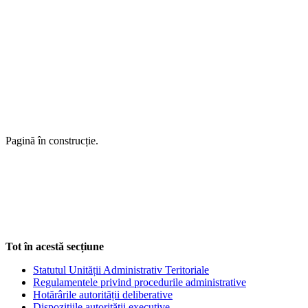
Pagină în construcție.
Tot în acestă secțiune
Statutul Unității Administrativ Teritoriale
Regulamentele privind procedurile administrative
Hotărârile autorității deliberative
Dispozițiile autorității executive