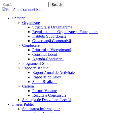
Skip
Search
to
Close
main
Search
content
search
account
Menu
Primăria
Organizare
Structură și Organigramă
Regulament de Organizare și Funcționare
Instituții Subordonate
Guvernanță Corporativă
Conducere
Primarul și Viceprimarul
Consiliul Local
Agenda Conducerii
Programe si Studii
Rapoarte si Studii
Raport Anual de Activitate
Rapoarte de Audit
Studii Realizate
Carieră
Posturi Vacante
Rezultate Concursuri
Strategia de Dezvoltare Locală
Interes Public
Solicitarea Informațiilor