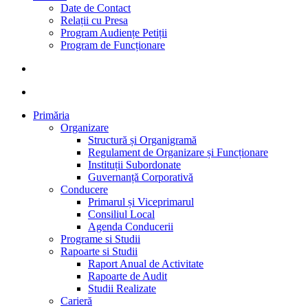
Date de Contact
Relații cu Presa
Program Audiențe Petiții
Program de Funcționare
search
account
Primăria
Organizare
Structură și Organigramă
Regulament de Organizare și Funcționare
Instituții Subordonate
Guvernanță Corporativă
Conducere
Primarul și Viceprimarul
Consiliul Local
Agenda Conducerii
Programe si Studii
Rapoarte si Studii
Raport Anual de Activitate
Rapoarte de Audit
Studii Realizate
Carieră