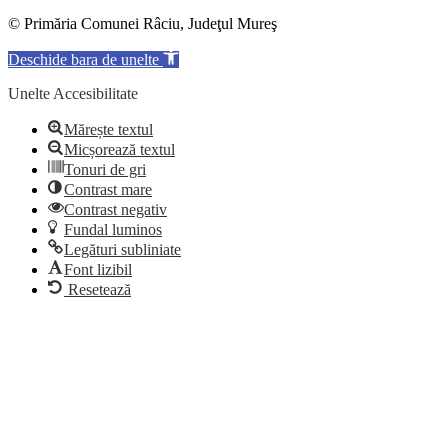
© Primăria Comunei Râciu, Judeţul Mureş
Deschide bara de unelte
Unelte Accesibilitate
Mărește textul
Micșorează textul
Tonuri de gri
Contrast mare
Contrast negativ
Fundal luminos
Legături subliniate
Font lizibil
Resetează