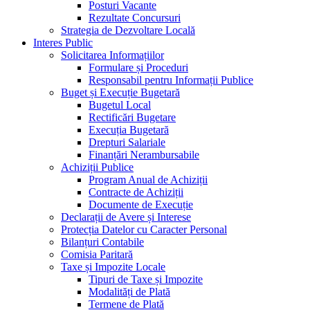
Posturi Vacante
Rezultate Concursuri
Strategia de Dezvoltare Locală
Interes Public
Solicitarea Informațiilor
Formulare și Proceduri
Responsabil pentru Informații Publice
Buget și Execuție Bugetară
Bugetul Local
Rectificări Bugetare
Execuția Bugetară
Drepturi Salariale
Finanțări Nerambursabile
Achiziții Publice
Program Anual de Achiziții
Contracte de Achiziții
Documente de Execuție
Declarații de Avere și Interese
Protecția Datelor cu Caracter Personal
Bilanțuri Contabile
Comisia Paritară
Taxe și Impozite Locale
Tipuri de Taxe și Impozite
Modalități de Plată
Termene de Plată