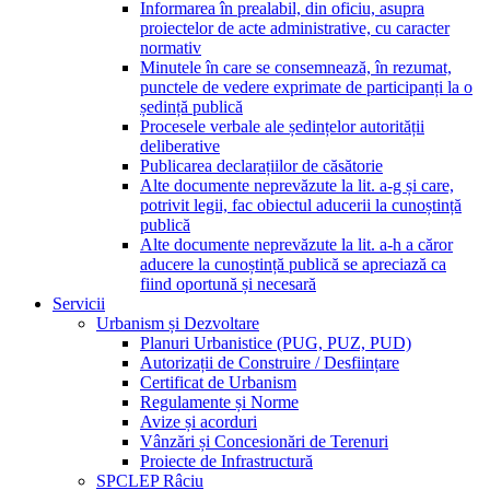
Informarea în prealabil, din oficiu, asupra
proiectelor de acte administrative, cu caracter
normativ
Minutele în care se consemnează, în rezumat,
punctele de vedere exprimate de participanți la o
ședință publică
Procesele verbale ale ședințelor autorității
deliberative
Publicarea declarațiilor de căsătorie
Alte documente neprevăzute la lit. a-g și care,
potrivit legii, fac obiectul aducerii la cunoștință
publică
Alte documente neprevăzute la lit. a-h a căror
aducere la cunoștință publică se apreciază ca
fiind oportună și necesară
Servicii
Urbanism și Dezvoltare
Planuri Urbanistice (PUG, PUZ, PUD)
Autorizații de Construire / Desființare
Certificat de Urbanism
Regulamente și Norme
Avize și acorduri
Vânzări și Concesionări de Terenuri
Proiecte de Infrastructură
SPCLEP Râciu