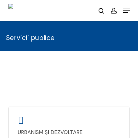
Skip
Menu
to
search
account
main
content
Servicii publice
URBANISM ȘI DEZVOLTARE